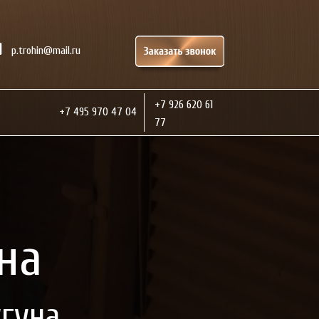
p.trohin@mail.ru
+7 926 620 61
+7 495 970 47 04
77
на
угуна